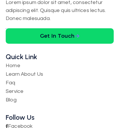
Lorem ipsum dolor sit amet, consectetur
✓ Importación de reviews
adipiscing elit. Quisque quis ultrices lectus.
✓ Reviews con foto, video y audio
Donec malesuada.
✓ Soporte
Get In Touch
Instalar Ahora
Quick Link
Home
Learn About Us
Faq
Plan Pro
Service
+ el costo de mensaje por país
Blog
✓ Incluye todo lo del plan Lite
Follow Us
✓ Selección de mensajes
✓ Publicación automática
Facebook