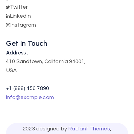
✓ Descuentos por review
Twitter
✓ Análisis de reviews con IA
LinkedIn
✓ Integración con Google Shopping
Instagram
✓ Reglas de frecuencia de envío
✓ Carritos abandonados por WhatsApp
Get In Touch
✓ Notificaciones por WhatsApp
Address :
410 Sandtown, California 94001,
USA
+1 (888) 456 7890
Instalar Ahora
info@example.com
Plan Plus
2023 designed by
Radiant Themes
,